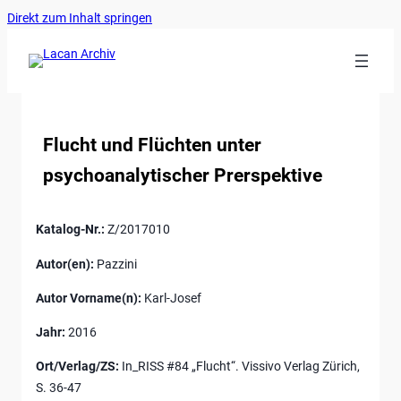
Ankerlink
Zum
Direkt zum Inhalt springen
an
Inhalt
den
springen
Anfang
der
Seite
Flucht und Flüchten unter
psychoanalytischer Prerspektive
Katalog-Nr.:
Z/2017010
Autor(en):
Pazzini
Autor Vorname(n):
Karl-Josef
Jahr:
2016
Ort/Verlag/ZS:
In_RISS #84 „Flucht“. Vissivo Verlag Zürich,
S. 36-47