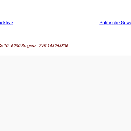
pektive
Politische Gew
raße 10 6900 Bregenz ZVR 143963836