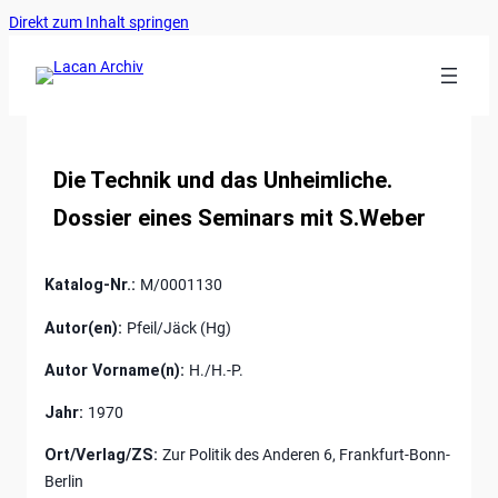
Ankerlink
Zum
Direkt zum Inhalt springen
an
Inhalt
den
springen
Anfang
der
Seite
Die Technik und das Unheimliche.
Dossier eines Seminars mit S.Weber
Katalog-Nr.:
M/0001130
Autor(en):
Pfeil/Jäck (Hg)
Autor Vorname(n):
H./H.-P.
Jahr:
1970
Ort/Verlag/ZS:
Zur Politik des Anderen 6, Frankfurt-Bonn-
Berlin