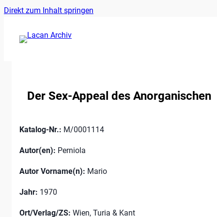
Ankerlink
Zum
Direkt zum Inhalt springen
an
Inhalt
den
springen
Anfang
der
Seite
Der Sex-Appeal des Anorganischen
Katalog-Nr.:
M/0001114
Autor(en):
Perniola
Autor Vorname(n):
Mario
Jahr:
1970
Ort/Verlag/ZS:
Wien, Turia & Kant