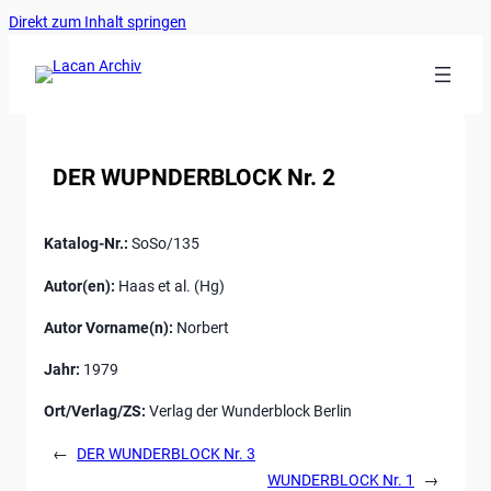
Ankerlink
Zum
Direkt zum Inhalt springen
an
Inhalt
den
springen
Anfang
der
Seite
DER WUPNDERBLOCK Nr. 2
Katalog-Nr.:
SoSo/135
Autor(en):
Haas et al. (Hg)
Autor Vorname(n):
Norbert
Jahr:
1979
Ort/Verlag/ZS:
Verlag der Wunderblock Berlin
←
DER WUNDERBLOCK Nr. 3
WUNDERBLOCK Nr. 1
→