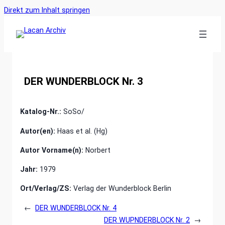
Ankerlink
Zum
Direkt zum Inhalt springen
an
Inhalt
den
springen
Anfang
der
Seite
DER WUNDERBLOCK Nr. 3
Katalog-Nr.:
SoSo/
Autor(en):
Haas et al. (Hg)
Autor Vorname(n):
Norbert
Jahr:
1979
Ort/Verlag/ZS:
Verlag der Wunderblock Berlin
←
DER WUNDERBLOCK Nr. 4
DER WUPNDERBLOCK Nr. 2
→