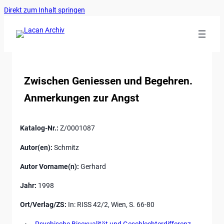
Ankerlink
Zum
Direkt zum Inhalt springen
an
Inhalt
den
springen
Anfang
der
Seite
Zwischen Geniessen und Begehren.
Anmerkungen zur Angst
Katalog-Nr.:
Z/0001087
Autor(en):
Schmitz
Autor Vorname(n):
Gerhard
Jahr:
1998
Ort/Verlag/ZS:
In: RISS 42/2, Wien, S. 66-80
←
Psychische Bisexualität und Geschlechterdifferenz.