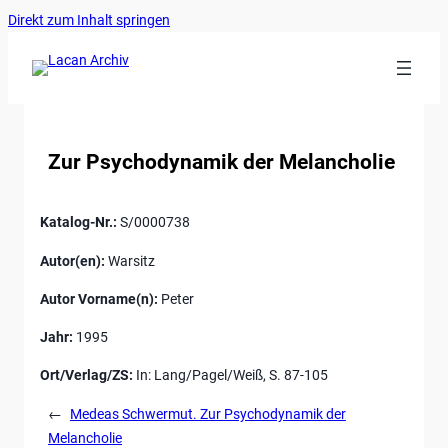
Ankerlink
Zum
Direkt zum Inhalt springen
an
Inhalt
den
springen
Anfang
der
Seite
Zur Psychodynamik der Melancholie
Katalog-Nr.:
S/0000738
Autor(en):
Warsitz
Autor Vorname(n):
Peter
Jahr:
1995
Ort/Verlag/ZS:
In: Lang/Pagel/Weiß, S. 87-105
←
Medeas Schwermut. Zur Psychodynamik der
Melancholie