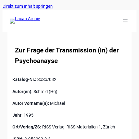
Ankerlink
Zum
Direkt zum Inhalt springen
an
Inhalt
den
springen
Anfang
der
Seite
Zur Frage der Transmission (in) der
Psychoanayse
Katalog-Nr.:
SoSo/032
Autor(en):
Schmid (Hg)
Autor Vorname(n):
Michael
Jahr:
1995
Ort/Verlag/ZS:
RISS Verlag, RISS Materialien 1, Zürich
ISBN:
3-952093-2-3