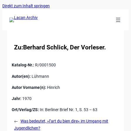
Ankerlink
Zum
Direkt zum Inhalt springen
an
Inhalt
den
springen
Anfang
der
Seite
Zu:Berhard Schlick, Der Vorleser.
Katalog-Nr.:
R/0001500
Autor(en):
Lühmann
Autor Vorname(n):
Hinrich
Jahr:
1970
Ort/Verlag/ZS:
In: Berliner Brief Nr. 1, S. 53 – 63
←
Was bedeutet, »l’art du bien dire« im Umgang mit
Jugendlichen?