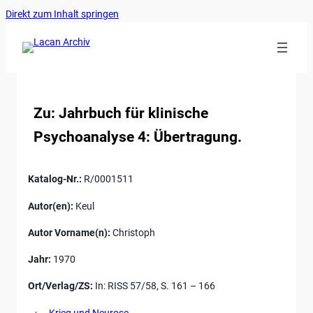
Ankerlink
Zum
Direkt zum Inhalt springen
an
Inhalt
den
springen
Anfang
der
Seite
Zu: Jahrbuch für klinische
Psychoanalyse 4: Übertragung.
Katalog-Nr.:
R/0001511
Autor(en):
Keul
Autor Vorname(n):
Christoph
Jahr:
1970
Ort/Verlag/ZS:
In: RISS 57/58, S. 161 – 166
←
Krieg und Neurose.