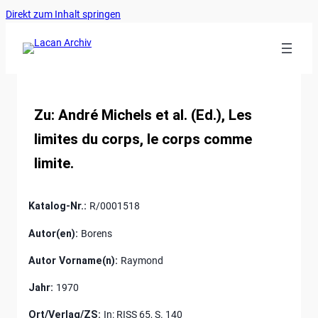
Ankerlink
Zum
Direkt zum Inhalt springen
an
Inhalt
den
springen
Anfang
der
Seite
Zu: André Michels et al. (Ed.), Les
limites du corps, le corps comme
limite.
Katalog-Nr.:
R/0001518
Autor(en):
Borens
Autor Vorname(n):
Raymond
Jahr:
1970
Ort/Verlag/ZS:
In: RISS 65, S. 140