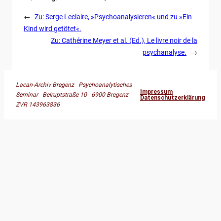
←
Zu: Serge Leclaire, »Psychoanalysieren« und zu »Ein
Kind wird getötet«.
Zu: Cathérine Meyer et al. (Ed.), Le livre noir de la
psychanalyse.
→
Lacan-Archiv Bregenz Psychoanalytisches
Impressum
Seminar Belruptstraße 10 6900 Bregenz
Datenschutzerklärung
ZVR 143963836