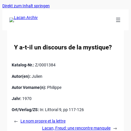
Ankerlink
Zum
Direkt zum Inhalt springen
an
Inhalt
den
springen
Anfang
der
Seite
Y a-t-il un discours de la mystique?
Katalog-Nr.:
Z/0001384
Autor(en):
Julien
Autor Vorname(n):
Philippe
Jahr:
1970
Ort/Verlag/ZS:
In: Littoral 9, pp 117-126
←
Le nom propre et la lettre
Lacan, Freud: une rencontre manquée
→