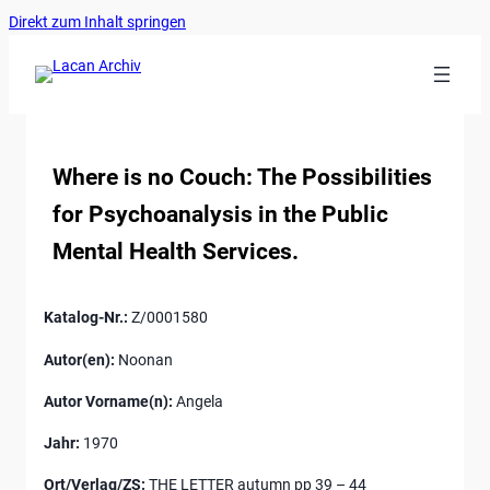
Ankerlink
Zum
Direkt zum Inhalt springen
an
Inhalt
den
springen
Anfang
der
Seite
Where is no Couch: The Possibilities
for Psychoanalysis in the Public
Mental Health Services.
Katalog-Nr.:
Z/0001580
Autor(en):
Noonan
Autor Vorname(n):
Angela
Jahr:
1970
Ort/Verlag/ZS:
THE LETTER autumn pp 39 – 44