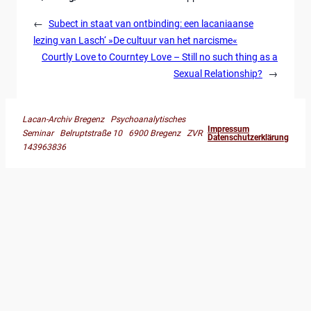
←
Subect in staat van ontbinding: een lacaniaanse
lezing van Lasch‘ »De cultuur van het narcisme«
Courtly Love to Courntey Love – Still no such thing as a
Sexual Relationship?
→
Lacan-Archiv Bregenz Psychoanalytisches
Impressum
Seminar Belruptstraße 10 6900 Bregenz ZVR
Datenschutzerklärung
143963836