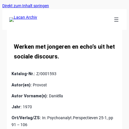
Ankerlink
Zum
Direkt zum Inhalt springen
an
Inhalt
den
springen
Anfang
der
Seite
Werken met jongeren en echo’s uit het
sociale discours.
Katalog-Nr.:
Z/0001593
Autor(en):
Provost
Autor Vorname(n):
Daniëlla
Jahr:
1970
Ort/Verlag/ZS:
In: Psychoanalyt.Perspectieven 25-1, pp
91 – 106