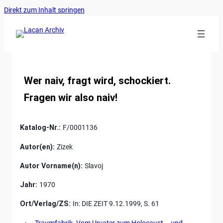
Ankerlink
Zum
Direkt zum Inhalt springen
an
Inhalt
den
springen
Anfang
der
Seite
Wer naiv, fragt wird, schockiert.
Fragen wir also naiv!
Katalog-Nr.:
F/0001136
Autor(en):
Zizek
Autor Vorname(n):
Slavoj
Jahr:
1970
Ort/Verlag/ZS:
In: DIE ZEIT 9.12.1999, S. 61
←
Traumfabrik. Vom Urvater zum Holocaust – und