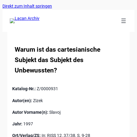
Ankerlink
Zum
Direkt zum Inhalt springen
an
Inhalt
den
springen
Anfang
der
Seite
Warum ist das cartesianische
Subjekt das Subjekt des
Unbewussten?
Katalog-Nr.:
Z/0000931
Autor(en):
Zizek
Autor Vorname(n):
Slavoj
Jahr:
1997
Ort/Verlag/ZS:
In: RISS 12, 37/38, S. 9-28