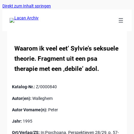
Ankerlink
Zum
Direkt zum Inhalt springen
an
Inhalt
den
springen
Anfang
der
Seite
Waarom ik veel eet‘ Sylvie’s seksuele
theorie. Fragment uit een psa
therapie met een ‚debile‘ adol.
Katalog-Nr.:
Z/0000840
Autor(en):
Walleghem
Autor Vorname(n):
Peter
Jahr:
1995
Ort/Verlag/ZS:
In:Psychoana. Perspektieven 28/29, p. 57-