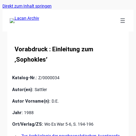
Ankerlink
Zum
Direkt zum Inhalt springen
an
Inhalt
den
springen
Anfang
der
Seite
Vorabdruck : Einleitung zum
‚Sophokles‘
Katalog-Nr.:
Z/0000034
Autor(en):
Sattler
Autor Vorname(n):
D.E.
Jahr:
1988
Ort/Verlag/ZS:
Wo Es War 5-6, S. 194-196
←
Zur Archäologie der psychoanalytischen Avantgarde