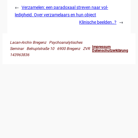
←
Verzamelen: een paradoxaal streven naar vol-
ledigheid. Over verzamelaars en hun object
Klinische beelden..?
→
Lacan-Archiv Bregenz Psychoanalytisches
Impressum
Seminar Belruptstraße 10 6900 Bregenz ZVR
Datenschutzerklärung
143963836