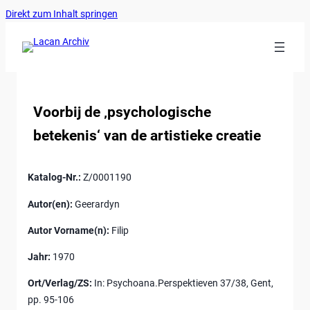
Ankerlink
Zum
Direkt zum Inhalt springen
an
Inhalt
den
springen
Anfang
der
Seite
Voorbij de ‚psychologische
betekenis‘ van de artistieke creatie
Katalog-Nr.:
Z/0001190
Autor(en):
Geerardyn
Autor Vorname(n):
Filip
Jahr:
1970
Ort/Verlag/ZS:
In: Psychoana.Perspektieven 37/38, Gent,
pp. 95-106