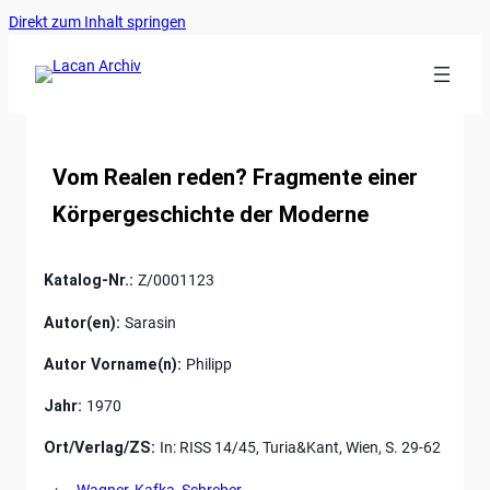
Ankerlink
Zum
Direkt zum Inhalt springen
an
Inhalt
den
springen
Anfang
der
Seite
Vom Realen reden? Fragmente einer
Körpergeschichte der Moderne
Katalog-Nr.:
Z/0001123
Autor(en):
Sarasin
Autor Vorname(n):
Philipp
Jahr:
1970
Ort/Verlag/ZS:
In: RISS 14/45, Turia&Kant, Wien, S. 29-62
←
Wagner, Kafka, Schreber