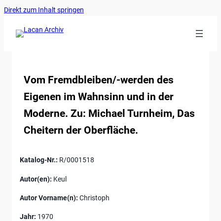
Ankerlink
Zum
Direkt zum Inhalt springen
an
Inhalt
den
springen
Anfang
der
Seite
Vom Fremdbleiben/-werden des
Eigenen im Wahnsinn und in der
Moderne. Zu: Michael Turnheim, Das
Cheitern der Oberfläche.
Katalog-Nr.:
R/0001518
Autor(en):
Keul
Autor Vorname(n):
Christoph
Jahr:
1970