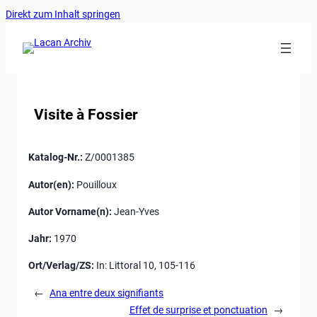
Ankerlink
Zum
Direkt zum Inhalt springen
an
Inhalt
den
springen
Anfang
der
Seite
Visite à Fossier
Katalog-Nr.:
Z/0001385
Autor(en):
Pouilloux
Autor Vorname(n):
Jean-Yves
Jahr:
1970
Ort/Verlag/ZS:
In: Littoral 10, 105-116
←
Ana entre deux signifiants
Effet de surprise et ponctuation
→