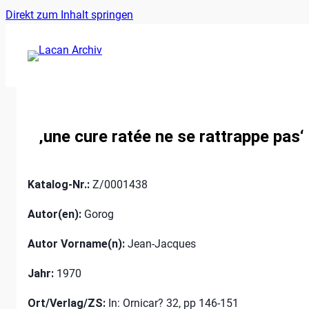
Ankerlink
Zum
Direkt zum Inhalt springen
an
Inhalt
den
springen
Anfang
der
Seite
‚une cure ratée ne se rattrappe pas‘
Katalog-Nr.:
Z/0001438
Autor(en):
Gorog
Autor Vorname(n):
Jean-Jacques
Jahr:
1970
Ort/Verlag/ZS:
In: Ornicar? 32, pp 146-151