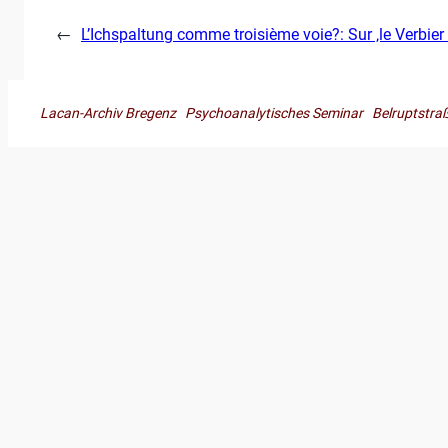
←
L’Ichspaltung comme troisième voie?: Sur ‚le Verbie
Lacan-Archiv Bregenz Psychoanalytisches Seminar Belruptst