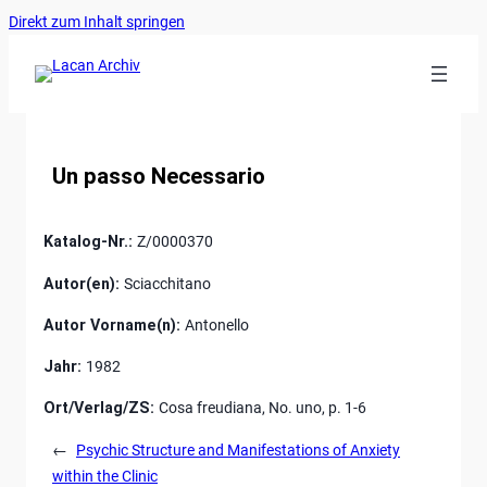
Ankerlink
Zum
Direkt zum Inhalt springen
an
Inhalt
den
springen
Anfang
der
Seite
Un passo Necessario
Katalog-Nr.:
Z/0000370
Autor(en):
Sciacchitano
Autor Vorname(n):
Antonello
Jahr:
1982
Ort/Verlag/ZS:
Cosa freudiana, No. uno, p. 1-6
←
Psychic Structure and Manifestations of Anxiety
within the Clinic