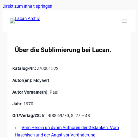
Ankerlink
Zum
Direkt zum Inhalt springen
an
Inhalt
den
springen
Anfang
der
Seite
Über die Sublimierung bei Lacan.
Katalog-Nr.:
Z/0001522
Autor(en):
Moyaert
Autor Vorname(n):
Paul
Jahr:
1970
Ort/Verlag/ZS:
In: RISS 69/70, S. 27 – 48
←
Vom Heroin un dvom Aufhören der Gedanken. Vom
Haschisch und der Angst vor Veränderung.