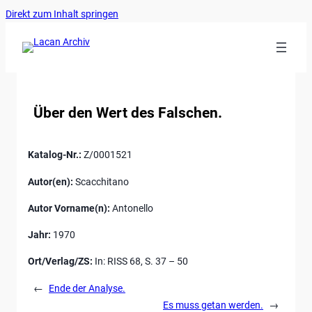
Ankerlink
Zum
Direkt zum Inhalt springen
an
Inhalt
den
springen
Anfang
der
Seite
Über den Wert des Falschen.
Katalog-Nr.:
Z/0001521
Autor(en):
Scacchitano
Autor Vorname(n):
Antonello
Jahr:
1970
Ort/Verlag/ZS:
In: RISS 68, S. 37 – 50
←
Ende der Analyse.
Es muss getan werden.
→