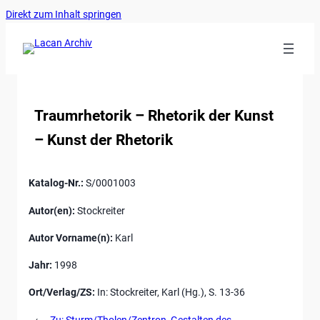
Ankerlink
Zum
Direkt zum Inhalt springen
an
Inhalt
den
springen
Anfang
der
Seite
Traumrhetorik – Rhetorik der Kunst
– Kunst der Rhetorik
Katalog-Nr.:
S/0001003
Autor(en):
Stockreiter
Autor Vorname(n):
Karl
Jahr:
1998
Ort/Verlag/ZS:
In: Stockreiter, Karl (Hg.), S. 13-36
←
Zu: Sturm/Tholen/Zentron, Gestalten des