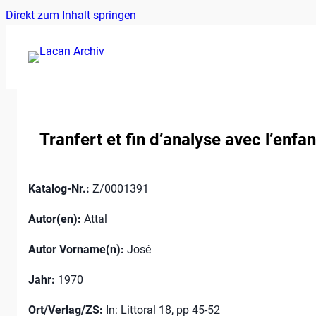
Ankerlink
Zum
Direkt zum Inhalt springen
an
Inhalt
den
springen
Anfang
der
Seite
Tranfert et fin d’analyse avec l’enfan
Katalog-Nr.:
Z/0001391
Autor(en):
Attal
Autor Vorname(n):
José
Jahr:
1970
Ort/Verlag/ZS:
In: Littoral 18, pp 45-52