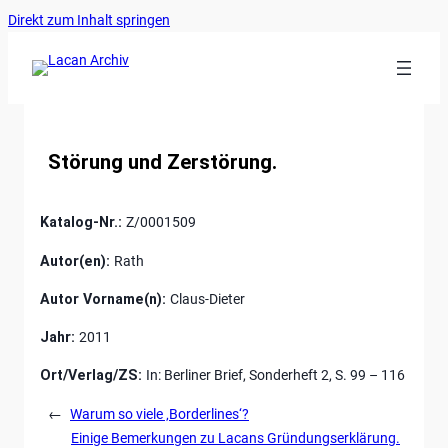
Ankerlink
Zum
Direkt zum Inhalt springen
an
Inhalt
den
springen
Anfang
der
Seite
Störung und Zerstörung.
Katalog-Nr.:
Z/0001509
Autor(en):
Rath
Autor Vorname(n):
Claus-Dieter
Jahr:
2011
Ort/Verlag/ZS:
In: Berliner Brief, Sonderheft 2, S. 99 – 116
←
Warum so viele ‚Borderlines‘?
Einige Bemerkungen zu Lacans Gründungserklärung.