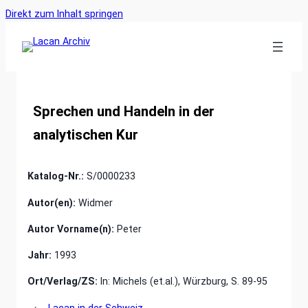
Ankerlink
Zum
Direkt zum Inhalt springen
an
Inhalt
den
springen
Anfang
der
Seite
Sprechen und Handeln in der
analytischen Kur
Katalog-Nr.:
S/0000233
Autor(en):
Widmer
Autor Vorname(n):
Peter
Jahr:
1993
Ort/Verlag/ZS:
In: Michels (et.al.), Würzburg, S. 89-95
←
Lacan in der Schweiz