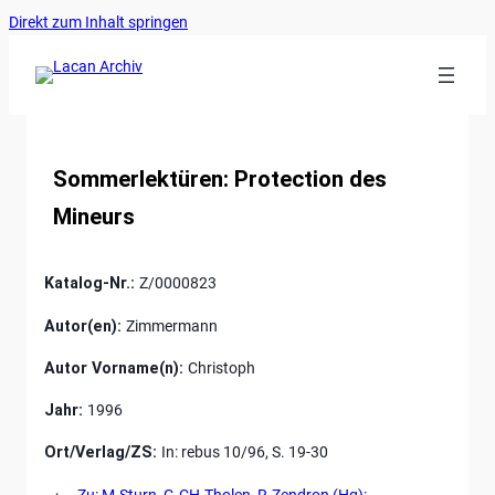
Ankerlink
Zum
Direkt zum Inhalt springen
an
Inhalt
den
springen
Anfang
der
Seite
Sommerlektüren: Protection des
Mineurs
Katalog-Nr.:
Z/0000823
Autor(en):
Zimmermann
Autor Vorname(n):
Christoph
Jahr:
1996
Ort/Verlag/ZS:
In: rebus 10/96, S. 19-30
←
Zu: M.Sturn, G.CH.Tholen, R.Zendron (Hg):