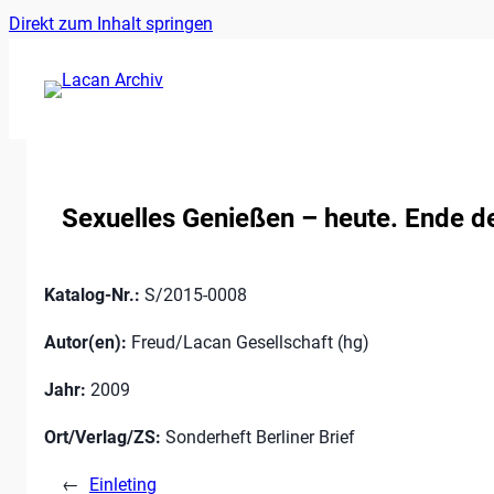
Ankerlink
Zum
Direkt zum Inhalt springen
an
Inhalt
den
springen
Anfang
der
Seite
Sexuelles Genießen – heute. Ende 
Katalog-Nr.:
S/2015-0008
Autor(en):
Freud/Lacan Gesellschaft (hg)
Jahr:
2009
Ort/Verlag/ZS:
Sonderheft Berliner Brief
←
Einleting