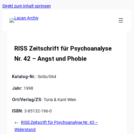
Ankerlink
Zum
Direkt zum Inhalt springen
an
Inhalt
den
springen
Anfang
der
Seite
RISS Zeitschrift für Psychoanalyse
Nr. 42 – Angst und Phobie
Katalog-Nr.:
SoSo/064
Jahr:
1998
Ort/Verlag/ZS:
Turia & Kant Wien
ISBN:
3-85132-196-0
←
RISS Zeitscrift für Psychoanalyse Nr. 43 –
Widerstand