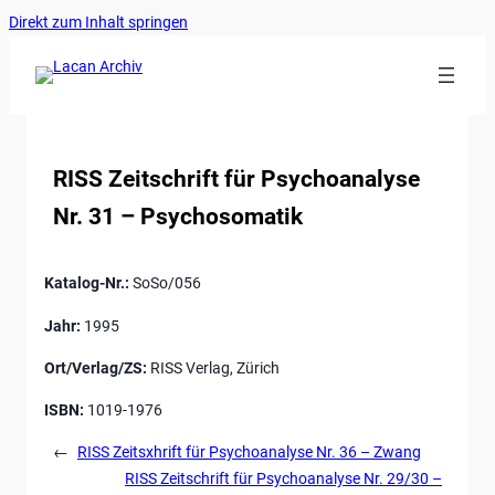
Ankerlink
Zum
Direkt zum Inhalt springen
an
Inhalt
den
springen
Anfang
der
Seite
RISS Zeitschrift für Psychoanalyse
Nr. 31 – Psychosomatik
Katalog-Nr.:
SoSo/056
Jahr:
1995
Ort/Verlag/ZS:
RISS Verlag, Zürich
ISBN:
1019-1976
←
RISS Zeitsxhrift für Psychoanalyse Nr. 36 – Zwang
RISS Zeitschrift für Psychoanalyse Nr. 29/30 –