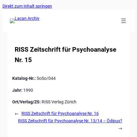
Ankerlink
Zum
Direkt zum Inhalt springen
an
Inhalt
den
springen
Anfang
der
Seite
RISS Zeitschrift für Psychoanalyse
Nr. 15
Katalog-Nr.:
SoSo/044
Jahr:
1990
Ort/Verlag/ZS:
RISS Verlag Zürich
←
RISS Zeitschrift für Psychoanalyse Nr. 16
RISS Zeitschrift für Psychoanalyse Nr. 13/14 – Ödipus?
→