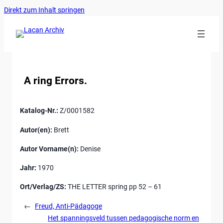
Ankerlink
Zum
Direkt zum Inhalt springen
an
Inhalt
den
springen
Anfang
der
Seite
A ring Errors.
Katalog-Nr.:
Z/0001582
Autor(en):
Brett
Autor Vorname(n):
Denise
Jahr:
1970
Ort/Verlag/ZS:
THE LETTER spring pp 52 – 61
←
Freud, Anti-Pädagoge
Het spanningsveld tussen pedagogische norm en