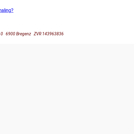
haling?
ße 10 6900 Bregenz ZVR 143963836