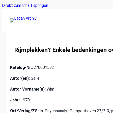
Ankerlink
Zum
Direkt zum Inhalt springen
an
Inhalt
den
springen
Anfang
der
Seite
Rijmplekken? Enkele bedenkingen ove
Katalog-Nr.:
Z/0001592
Autor(en):
Galle
Autor Vorname(n):
Wim
Jahr:
1970
Ort/Verlag/ZS:
In: Psychoanalyt.Perspectieven 22/2-3, 