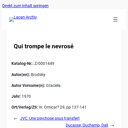
Ankerlink
Zum
Direkt zum Inhalt springen
an
Inhalt
den
springen
Anfang
der
Seite
Qui trompe le nevrosé
Katalog-Nr.:
Z/0001449
Autor(en):
Brodsky
Autor Vorname(n):
Graciela
Jahr:
1970
Ort/Verlag/ZS:
In: Ornicar? 29, pp 137-141
←
JVC: Une psychose sous transfert
Ducasse, Duchamp, Dali
→