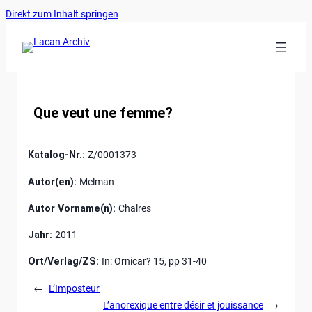
Ankerlink
Zum
Direkt zum Inhalt springen
an
Inhalt
den
springen
Anfang
der
Seite
Que veut une femme?
Katalog-Nr.:
Z/0001373
Autor(en):
Melman
Autor Vorname(n):
Chalres
Jahr:
2011
Ort/Verlag/ZS:
In: Ornicar? 15, pp 31-40
←
L’Imposteur
L’anorexique entre désir et jouissance
→