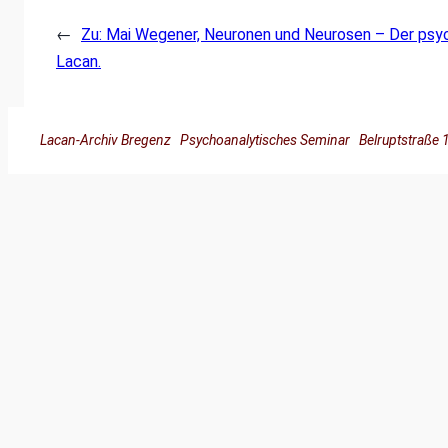
←
Zu: Mai Wegener, Neuronen und Neurosen – Der psyc
Lacan.
Lacan-Archiv Bregenz Psychoanalytisches Seminar Belruptstra