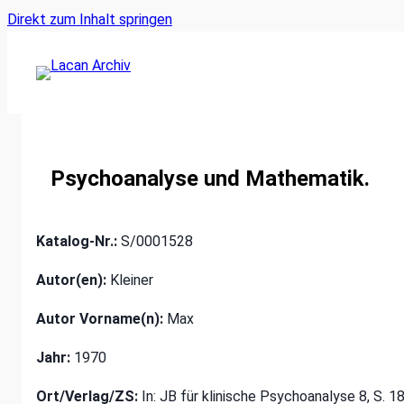
Ankerlink
Zum
Direkt zum Inhalt springen
an
Inhalt
den
springen
Anfang
der
Seite
Psychoanalyse und Mathematik.
Katalog-Nr.:
S/0001528
Autor(en):
Kleiner
Autor Vorname(n):
Max
Jahr:
1970
Ort/Verlag/ZS:
In: JB für klinische Psychoanalyse 8, S. 1