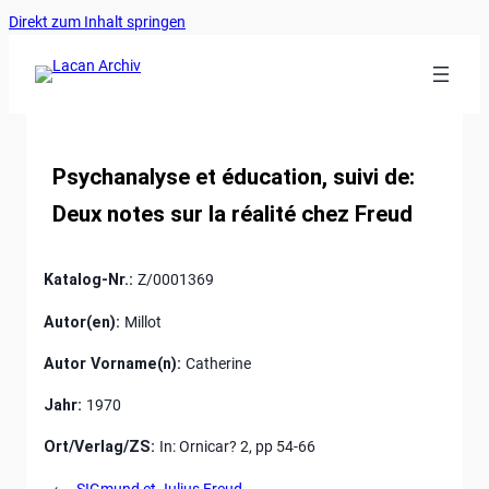
Ankerlink
Zum
Direkt zum Inhalt springen
an
Inhalt
den
springen
Anfang
der
Seite
Psychanalyse et éducation, suivi de:
Deux notes sur la réalité chez Freud
Katalog-Nr.:
Z/0001369
Autor(en):
Millot
Autor Vorname(n):
Catherine
Jahr:
1970
Ort/Verlag/ZS:
In: Ornicar? 2, pp 54-66
←
SIGmund et Julius Freud