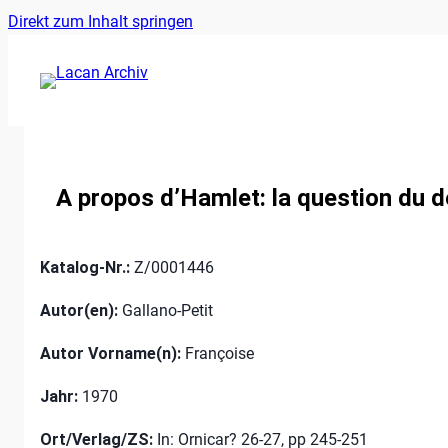
Ankerlink
Zum
Direkt zum Inhalt springen
an
Inhalt
den
springen
Anfang
der
Seite
A propos d’Hamlet: la question du d
Katalog-Nr.:
Z/0001446
Autor(en):
Gallano-Petit
Autor Vorname(n):
Françoise
Jahr:
1970
Ort/Verlag/ZS:
In: Ornicar? 26-27, pp 245-251