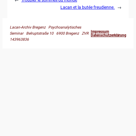
Lacan et la butée freudienne.
→
Lacan-Archiv Bregenz Psychoanalytisches
Impressum
Seminar Belruptstraße 10 6900 Bregenz ZVR
Datenschutzerklärung
143963836