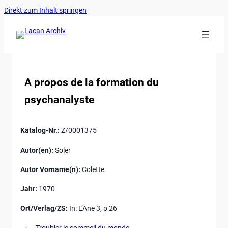
Ankerlink
Zum
Direkt zum Inhalt springen
an
Inhalt
den
springen
Anfang
der
Seite
A propos de la formation du
psychanalyste
Katalog-Nr.:
Z/0001375
Autor(en):
Soler
Autor Vorname(n):
Colette
Jahr:
1970
Ort/Verlag/ZS:
In: L’Ane 3, p 26
←
Troubler le sommeil du monde