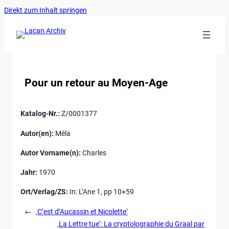
Ankerlink
Zum
Direkt zum Inhalt springen
an
Inhalt
den
springen
Anfang
der
Seite
Pour un retour au Moyen-Age
Katalog-Nr.:
Z/0001377
Autor(en):
Méla
Autor Vorname(n):
Charles
Jahr:
1970
Ort/Verlag/ZS:
In: L’Ane 1, pp 10+59
←
‚C’est d’Aucassin et Nicolette‘
‚La Lettre tue‘: La cryptolographie du Graal par