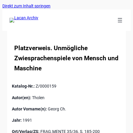
Ankerlink
Zum
Direkt zum Inhalt springen
an
Inhalt
den
springen
Anfang
der
Seite
Platzverweis. Unmögliche
Zwiesprachenspiele von Mensch und
Maschine
Katalog-Nr.:
Z/0000159
Autor(en):
Tholen
Autor Vorname(n):
Georg Ch.
Jahr:
1991
Ort/Verlag/ZS:
FRAG.MENTE 35/36, S. 185-200