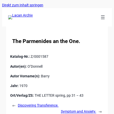
Ankerlink
Zum
Direkt zum Inhalt springen
an
Inhalt
den
springen
Anfang
der
Seite
The Parmenides an the One.
Katalog-Nr.:
Z/0001587
Autor(en):
O’Donnell
Autor Vorname(n):
Barry
Jahr:
1970
Ort/Verlag/ZS:
THE LETTER spring, pp 31 – 43
←
Discovering Transference.
Symptom and Anxiety.
→