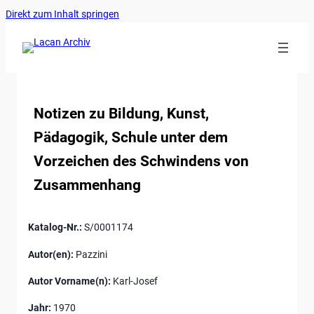
Ankerlink
Zum
Direkt zum Inhalt springen
an
Inhalt
den
springen
Anfang
der
Seite
Notizen zu Bildung, Kunst,
Pädagogik, Schule unter dem
Vorzeichen des Schwindens von
Zusammenhang
Katalog-Nr.:
S/0001174
Autor(en):
Pazzini
Autor Vorname(n):
Karl-Josef
Jahr:
1970