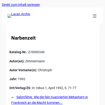
Ankerlink
Zum
Direkt zum Inhalt springen
an
Inhalt
den
springen
Anfang
der
Seite
Narbenzeit
Katalog-Nr.:
Z/0000340
Autor(en):
Zimmermann
Autor Vorname(n):
Christoph
Jahr:
1992
Ort/Verlag/ZS:
In: rebus 1, April 1992, S. 71-77
←
Salonfähig. Wie die fein nuancierten Metaphern in
Frankreich an die Macht kommen….