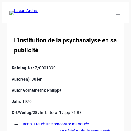
Ankerlink
an
den
Anfang
der
L’institution de la psychanalyse en sa
Seite
publicité
Katalog-Nr.:
Z/0001390
Autor(en):
Julien
Autor Vorname(n):
Philippe
Jahr:
1970
Ort/Verlag/ZS:
In: Littoral 17, pp 71-88
←
Lacan, Freud: une rencontre manquée
La vérité parle, le savoir écrit
→